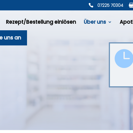
07225 70304
Rezept/Bestellung einlösen
Über uns
Apot
ie uns an