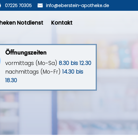
07225 70305
info@eberstein-apotheke.de
heken Notdienst
Kontakt
Öffnungszeiten

vormittags (Mo-Sa)
8.30 bis 12.30
nachmittags (Mo-Fr)
14.30 bis
18.30