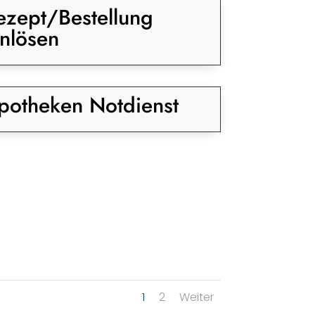
ezept/Bestellung
inlösen
potheken Notdienst
1
2
Weiter